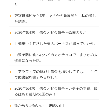
り
鼓室形成術から3年。まさかの急展開と、私の出し
た結論。
2026年6月末 借金と貯金報告～恐怖のリボ
世知辛い！昇格した夫のボーナスが減っていた件。
白髪予防に食べたハイカカオチョコで、まさかの大
惨事になった話。
【アラフィフの挑戦】借金を増やしてでも、「半年
で図書館司書」を目指した
2026年5月末 借金と貯金報告～カチ子の学費、残
るはあと後期の1回のみ！！
後からリボ払いが･･･約86万円