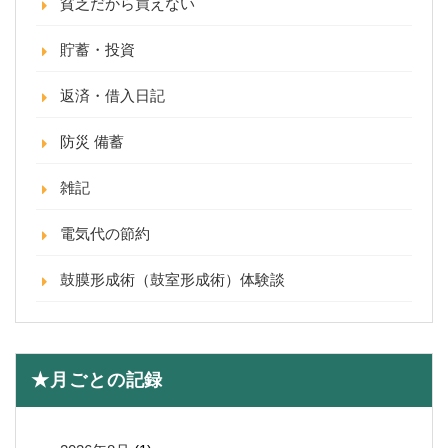
貧乏だから買えない
貯蓄・投資
返済・借入日記
防災 備蓄
雑記
電気代の節約
鼓膜形成術（鼓室形成術）体験談
★月ごとの記録