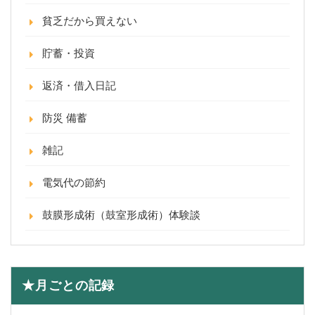
貧乏だから買えない
貯蓄・投資
返済・借入日記
防災 備蓄
雑記
電気代の節約
鼓膜形成術（鼓室形成術）体験談
★月ごとの記録