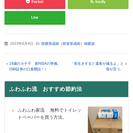
Pocket
feedly
Line
2023年8月4日
鼓膜形成術（鼓室形成術）体験談
18歳のカチ子 新NISAの準備。
「長生きすると遺産が減るよ」と
(SBI証券の口座開設！）
母が言う。
ふわふわ流 おすすめ節約法
ふわふわ家流 無料でトイレッ
トペーパーを買う方法。